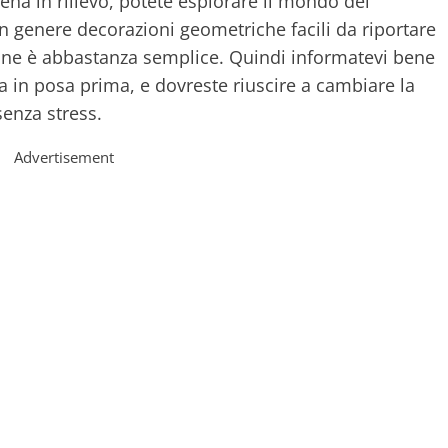
na in rilievo, potete esplorare il mondo dei
n genere decorazioni geometriche facili da riportare
zione è abbastanza semplice. Quindi informatevi bene
a in posa prima, e dovreste riuscire a cambiare la
senza stress.
Advertisement